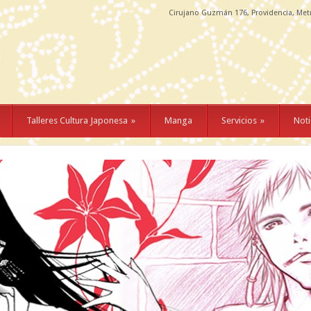
Cirujano Guzmán 176, Providencia, Met
Talleres Cultura Japonesa
»
Manga
Servicios
»
Noti