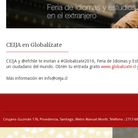
CEIJA en Globalízate
CEIJA
y @efchile te invitan a #Globalizate2016, Feria de Idiomas y Es
un ciudadano del mundo. Obtén tu entrada gratis
www.globalizate.cl
y
Más información en info@ceija.cl
Cirujano Guzmán 176, Providencia, Santiago, Metro Manuel Montt. Teléfono : 2717-6