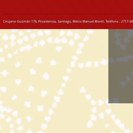
Cirujano Guzmán 176, Providencia, Santiago, Metro Manuel Montt. Teléfono : 2717-6