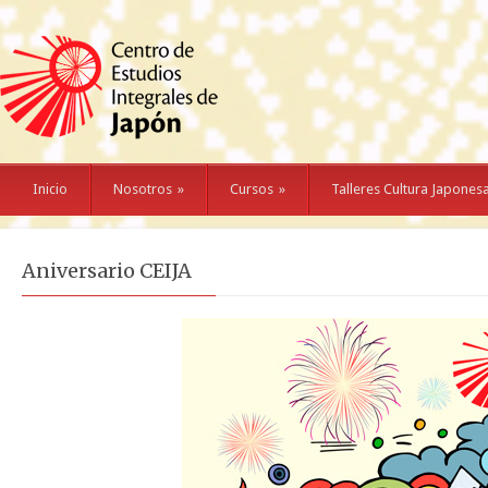
Inicio
Nosotros
»
Cursos
»
Talleres Cultura Japones
Aniversario CEIJA