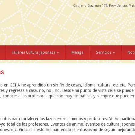
Cirujano Guzmán 176, Providencia, Met
Talleres Cultura Japonesa
»
Manga
Servicios
»
Noti
as
 en CEIJA he aprendido un sin fin de cosas, idioma, cultura, etc etc. Per
tes y regresas a casa. no, no , no. Desde mi punto de vista ceija se pu
 conocer a las profesoras que son muy simpáticas y siempre que pueden t
ntos para fortalecer los lazos entre alumnos y profesores. Yo he partic
yo total de los profesores. Eventos de anime, eventos de cultura japone
pones, etc. Gracias a esto he mantenido el entusiasmo de seguir mejorando