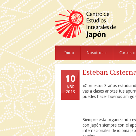
Inicio
Nosotros
»
Cursos
»
Esteban Cistern
10
«Con estos 3 años estudiando
ABR
vas a clases anotas tus apun
2013
puedes hacer buenos amigos,
Siempre está organizando eve
con Japón siempre con el apo
internacionales de idioma ja