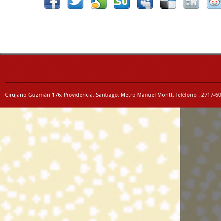
Cirujano Guzmán 176, Providencia, Santiago, Metro Manuel Montt. Teléfono : 2717-6