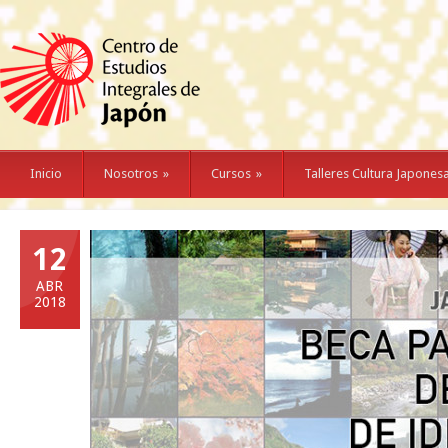
Inicio
Nosotros
»
Cursos
»
Talleres Cultura Japones
12
ABR
2018