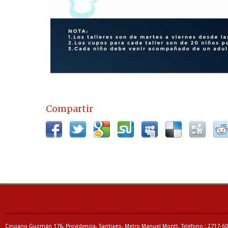
Compartir
Cirujano Guzmán 176, Providencia, Santiago, Metro Manuel Montt. Teléfono : 2717-6