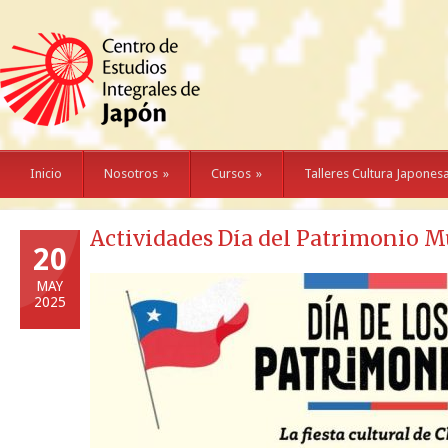
Inicio
Nosotros
»
Cursos
»
Talleres Cultura Japones
Actividades Día del Patrimonio Mu
20
MAY
2025