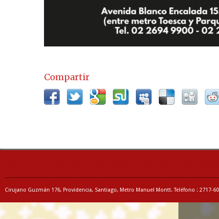
Compartir
Cirujano Guzmán 176, Providencia, Santiago, Metro Manuel Montt. Teléfono : 2717-6