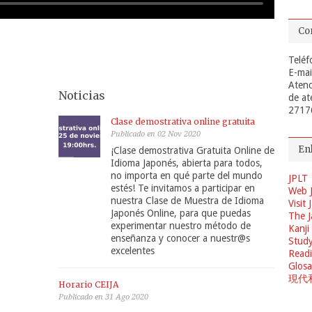
Co
Teléf
E-mai
Atenc
Noticias
de at
2717
Clase demostrativa online gratuita
Publicado en 02 Nov 2020
En
¡Clase demostrativa Gratuita Online de
Idioma Japonés, abierta para todos,
no importa en qué parte del mundo
JPLT
estés! Te invitamos a participar en
Web 
nuestra Clase de Muestra de Idioma
Visit
Japonés Online, para que puedas
The J
experimentar nuestro método de
Kanji
enseñanza y conocer a nuestr@s
Study
excelentes
Readi
Glosa
現代
Horario CEIJA
Publicado en 31 Ago 2020