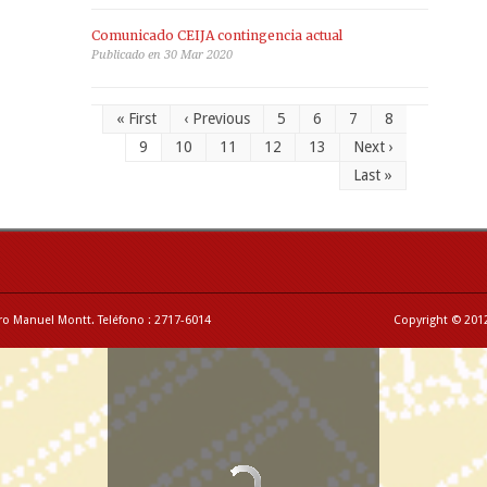
Comunicado CEIJA contingencia actual
Publicado en 30 Mar 2020
« First
‹ Previous
5
6
7
8
9
10
11
12
13
Next ›
Last »
ro Manuel Montt. Teléfono : 2717-6014
Copyright © 2012