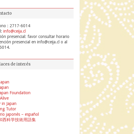
ntacto
ono : 2717-6014
l:
info@ceija.cl
ión presencial: favor consultar horario
ención presencial en info@ceija.cl o al
6014.
laces de interés
Japan
 Japan
apan Foundation
 Alive
 in Japan
ng Tutor
rio japonés – español
和西科学技術用語集