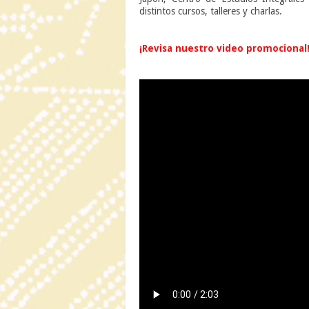
distintos cursos, talleres y charlas.
n
¡Revisa nuestro video promocional
n
n