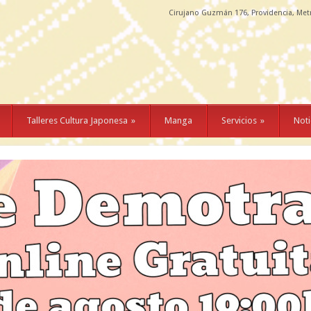
Cirujano Guzmán 176, Providencia, Met
Talleres Cultura Japonesa
»
Manga
Servicios
»
Noti