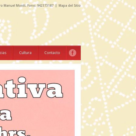
ro Manuel Montt. Fono: 942373187
Mapa del Sitio
cias
Cultura
Contacto