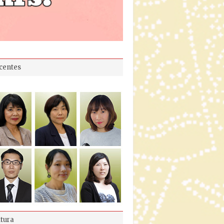
centes
ltura