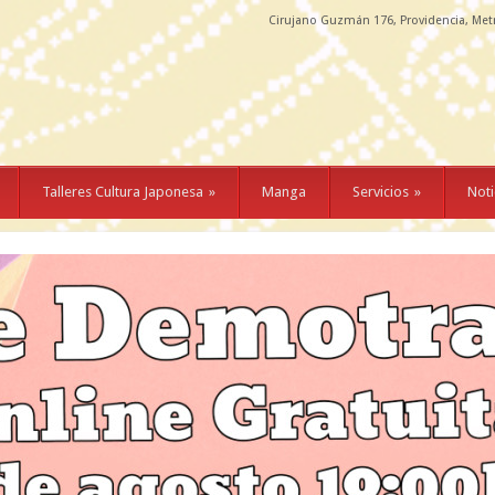
Cirujano Guzmán 176, Providencia, Met
Talleres Cultura Japonesa
»
Manga
Servicios
»
Noti