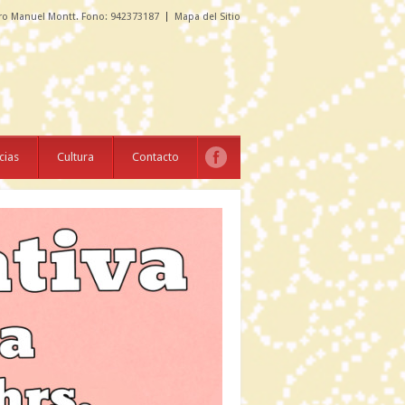
ro Manuel Montt. Fono: 942373187
Mapa del Sitio
cias
Cultura
Contacto