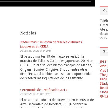
Co
Teléf
E-mai
Atenc
Noticias
de at
2717
Itadakimasu: muestra de talleres culturales
japoneses en CEIJA
Publicado en 24 Mar 2014
En
El pasado martes 19 de marzo se realizó la
muestra de Talleres Culturales Japoneses 2014 en
JPLT
CEIJA. En ella se exhibieron trabajos de Manga,
Web 
Origami, Sumi-e, Chigiri-e, Shodo, entre otras
Visit
disciplinas, así también se dispuso la oportunidad
The J
de resolver las inquietudes de los asistente
Kanji
Study
Readi
Ceremonia de Certificados 2013
Glosa
Publicado en 20 Dic 2013
現代
El pasado sábado 14 de diciembre en el Museo de
Arte Decorativo de Recoleta, CEIJA celebró la