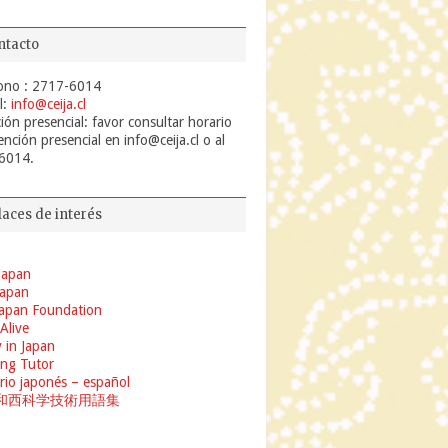
ntacto
ono : 2717-6014
l:
info@ceija.cl
ión presencial: favor consultar horario
ención presencial en info@ceija.cl o al
6014.
laces de interés
Japan
 Japan
apan Foundation
 Alive
 in Japan
ng Tutor
rio japonés – español
和西科学技術用語集