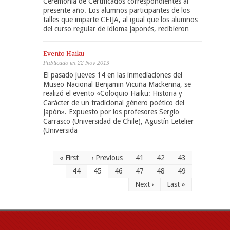
Ceremonia de Certificados correspondientes al
presente año. Los alumnos participantes de los
talles que imparte CEIJA, al igual que los alumnos
del curso regular de idioma japonés, recibieron
Evento Haiku
Publicado en 22 Nov 2013
El pasado jueves 14 en las inmediaciones del
Museo Nacional Benjamin Vicuña Mackenna, se
realizó el evento «Coloquio Haiku: Historia y
Carácter de un tradicional género poético del
Japón». Expuesto por los profesores Sergio
Carrasco (Universidad de Chile), Agustín Letelier
(Universida
« First
‹ Previous
41
42
43
44
45
46
47
48
49
Next ›
Last »