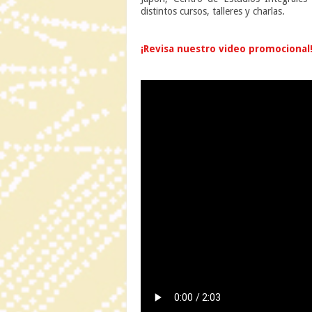
distintos cursos, talleres y charlas.
n
¡Revisa nuestro video promocional
n
n