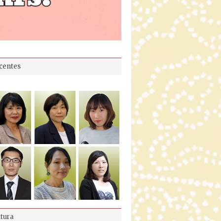
centes
ltura