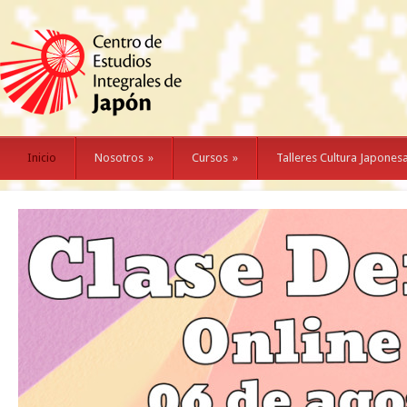
Inicio
Nosotros
»
Cursos
»
Talleres Cultura Japones