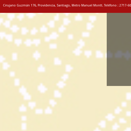
Cirujano Guzmán 176, Providencia, Santiago, Metro Manuel Montt. Teléfono : 2717-6