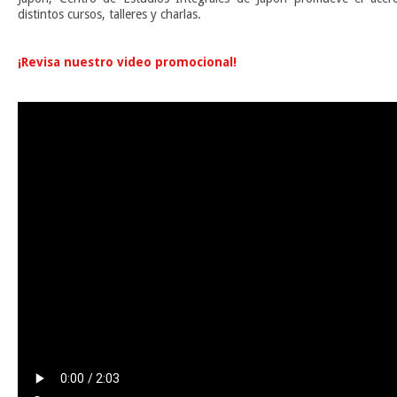
distintos cursos, talleres y charlas.
n
¡Revisa nuestro video promocional!
n
n