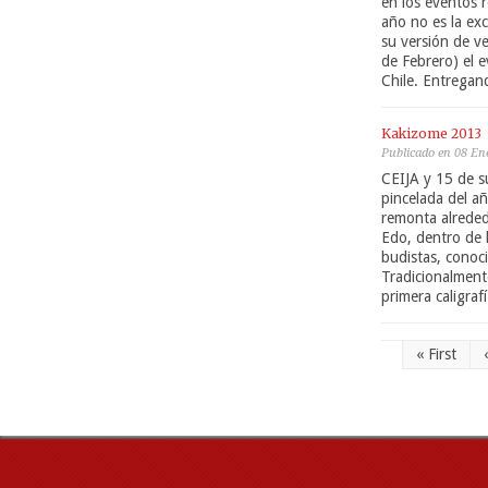
en los eventos 
año no es la ex
su versión de 
de Febrero) el 
Chile. Entregan
Kakizome 2013
Publicado en 08 En
CEIJA y 15 de s
pincelada del añ
remonta alreded
Edo, dentro de 
budistas, conoc
Tradicionalmente
primera caligrafí
« First