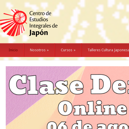
Inicio
Nosotros
»
Cursos
»
Talleres Cultura Japones