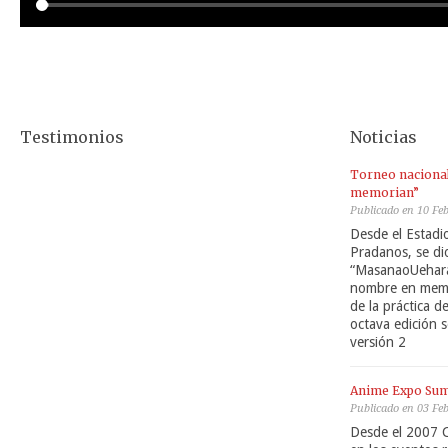
Testimonios
Noticias
Torneo naciona
memorian”
Publicado en 10 Fe
Desde el Estadio
Pradanos, se dio
“MasanaoUehara
nombre en memo
de la práctica d
octava edición s
versión 2
Anime Expo Su
Publicado en 03 Fe
Desde el 2007 C