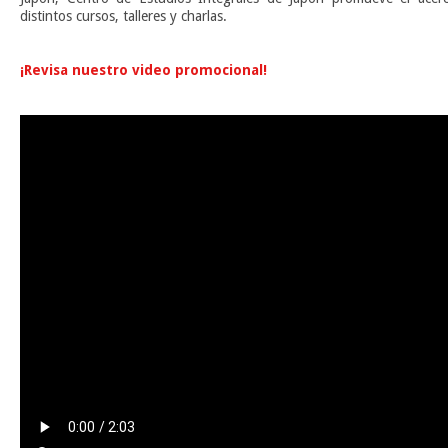
distintos cursos, talleres y charlas.
n
¡Revisa nuestro video promocional!
n
n