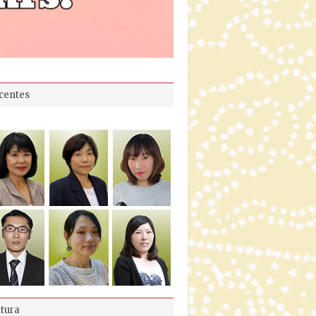
centes
ltura