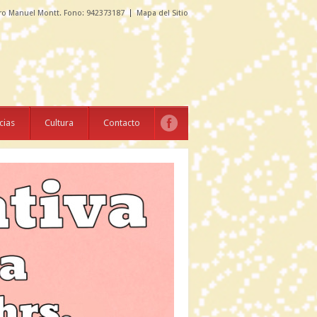
ro Manuel Montt. Fono: 942373187
Mapa del Sitio
cias
Cultura
Contacto