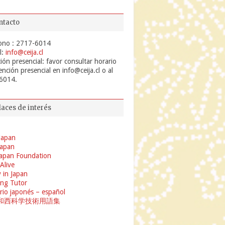
ntacto
ono : 2717-6014
l:
info@ceija.cl
ión presencial: favor consultar horario
ención presencial en info@ceija.cl o al
6014.
laces de interés
Japan
 Japan
apan Foundation
 Alive
 in Japan
ng Tutor
rio japonés – español
和西科学技術用語集