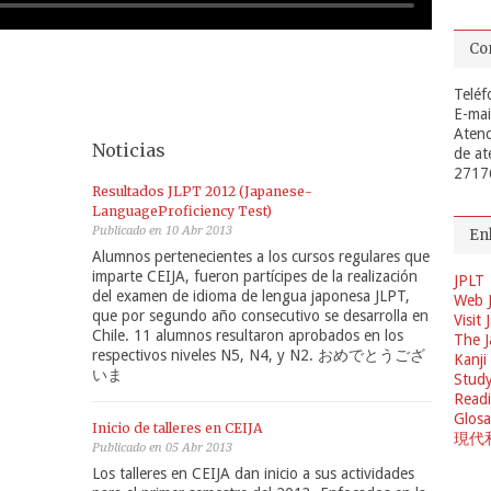
Co
Teléf
E-mai
Atenc
Noticias
de at
2717
Resultados JLPT 2012 (Japanese-
LanguageProficiency Test)
Publicado en 10 Abr 2013
En
Alumnos pertenecientes a los cursos regulares que
imparte CEIJA, fueron partícipes de la realización
JPLT
del examen de idioma de lengua japonesa JLPT,
Web 
que por segundo año consecutivo se desarrolla en
Visit
Chile. 11 alumnos resultaron aprobados en los
The J
respectivos niveles N5, N4, y N2. おめでとうござ
Kanji
いま
Study
Readi
Glosa
Inicio de talleres en CEIJA
現代
Publicado en 05 Abr 2013
Los talleres en CEIJA dan inicio a sus actividades