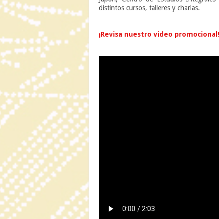
distintos cursos, talleres y charlas.
n
¡Revisa nuestro video promocional
n
n