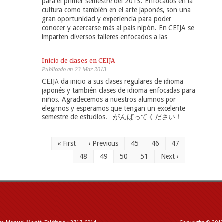
para el primer semestre del 2013. Enfocados en la
cultura como también en el arte japonés, son una
gran oportunidad y experiencia para poder
conocer y acercarse más al país nipón. En CEIJA se
imparten diversos talleres enfocados a las
Inicio de clases en CEIJA
Publicado en 23 Mar 2013
CEIJA da inicio a sus clases regulares de idioma
japonés y también clases de idioma enfocadas para
niños. Agradecemos a nuestros alumnos por
elegirnos y esperamos que tengan un excelente
semestre de estudios. がんばってください！
« First
‹ Previous
45
46
47
48
49
50
51
Next ›