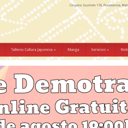
Cirujano Guzmán 176, Providencia, Met
Talleres Cultura Japonesa
»
Manga
Servicios
»
Noti