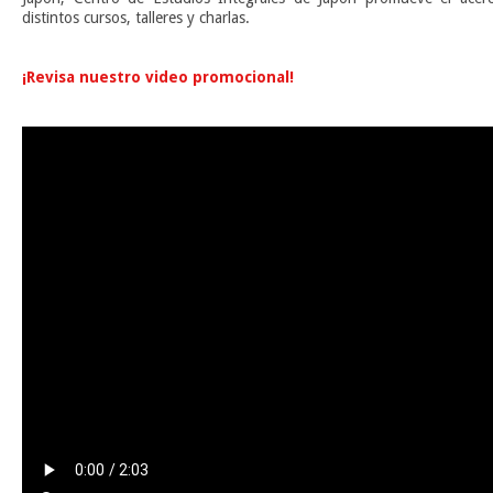
distintos cursos, talleres y charlas.
n
¡Revisa nuestro video promocional!
n
n