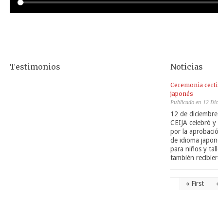
Testimonios
Noticias
Ceremonia certi
japonés
Publicado en 12 Di
12 de diciembre
CEIJA celebró y 
por la aprobació
de idioma japon
para niños y ta
también recibie
« First