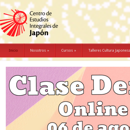
Inicio
Nosotros
»
Cursos
»
Talleres Cultura Japones