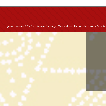
Cirujano Guzmán 176, Providencia, Santiago, Metro Manuel Montt. Teléfono : 2717-6