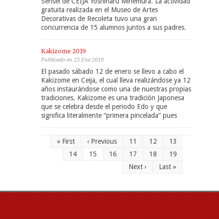
Sensei de CEIJA Yoshiharu Minemura. La actividad
gratuita realizada en el Museo de Artes
Decorativas de Recoleta tuvo una gran
concurrencia de 15 alumnos juntos a sus padres.
Kakizome 2019
Publicado en 23 Ene 2019
El pasado sábado 12 de enero se llevo a cabo el
Kakizome en Ceija, el cual lleva realizándose ya 12
años instaurándose como una de nuestras propias
tradiciones. Kakizome es una tradición Japonesa
que se celebra desde el periodo Edo y que
significa literalmente “primera pincelada” pues
« First
‹ Previous
11
12
13
14
15
16
17
18
19
Next ›
Last »