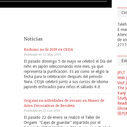
Co
Teléf
E-mai
Atenc
Noticias
de at
2717
Kodomo no hi 2019 en CEIJA
Publicado en 12 May 2019
En
El pasado domingo 5 de mayo se celebró el Día del
niño en Japón seleccionando este mes, ya que
representa la purificación. Es así como se eligió la
JPLT
fecha para la celebración después del periodo
Web 
Nara. CEIJA celebró junto a sus cursos de idioma
Visit
japonés enfocados para niños el sábado 4 d
The J
Kanji
Study
Origami en actividades de verano en Museo de
Readi
Artes Decorativas de Recoleta
Glosa
Publicado en 23 Ene 2019
現代
El pasado 22 de enero se realizó el Taller de
Origami “Cajas de guardar” impartido por el