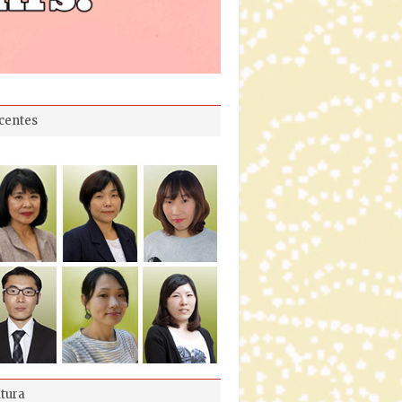
centes
ltura