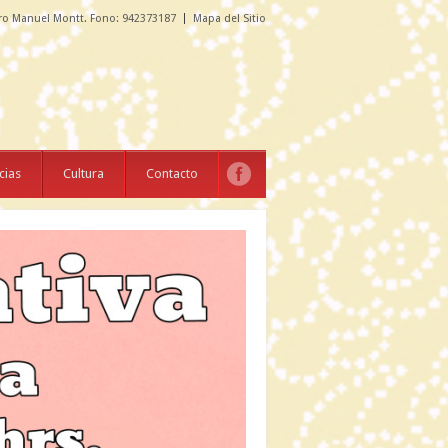
ro Manuel Montt. Fono: 942373187
Mapa del Sitio
cias
Cultura
Contacto