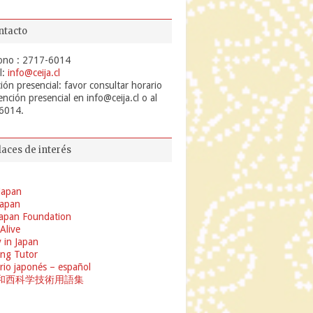
ntacto
ono : 2717-6014
l:
info@ceija.cl
ión presencial: favor consultar horario
ención presencial en info@ceija.cl o al
6014.
laces de interés
Japan
 Japan
apan Foundation
 Alive
 in Japan
ng Tutor
rio japonés – español
和西科学技術用語集