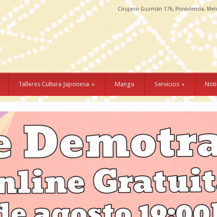
Cirujano Guzmán 176, Providencia, Met
Talleres Cultura Japonesa
»
Manga
Servicios
»
Noti