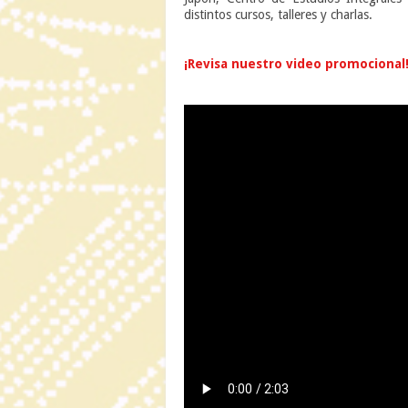
distintos cursos, talleres y charlas.
n
¡Revisa nuestro video promocional
n
n