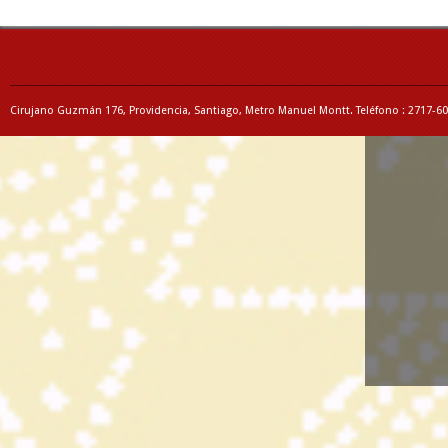
Cirujano Guzmán 176, Providencia, Santiago, Metro Manuel Montt. Teléfono : 2717-6