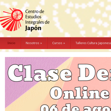
Inicio
Nosotros
»
Cursos
»
Talleres Cultura Japones