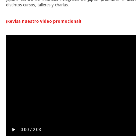
distintos cursos, talleres y charlas.
n
¡Revisa nuestro video promocional!
n
n