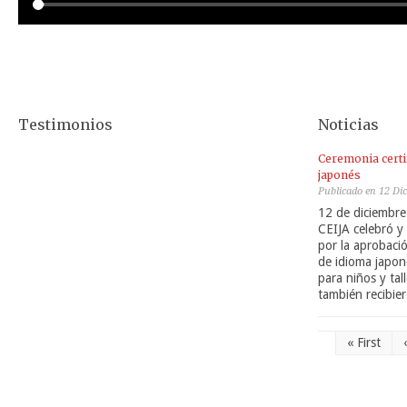
Testimonios
Noticias
Ceremonia certi
japonés
Publicado en 12 Di
12 de diciembre
CEIJA celebró y 
por la aprobació
de idioma japon
para niños y ta
también recibie
« First