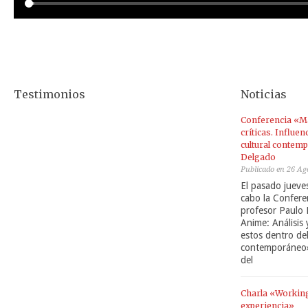
Testimonios
Noticias
Conferencia «Ma
críticas. Influe
cultural contem
Delgado
Publicado en 26 Ag
El pasado jueve
cabo la Confere
profesor Paulo
Anime: Análisis y
estos dentro del
contemporáneo».
del
Charla «Working
experiencia»