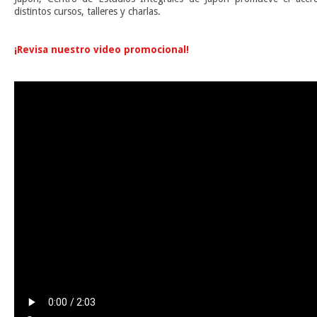
distintos cursos, talleres y charlas.
n
¡Revisa nuestro video promocional!
n
n