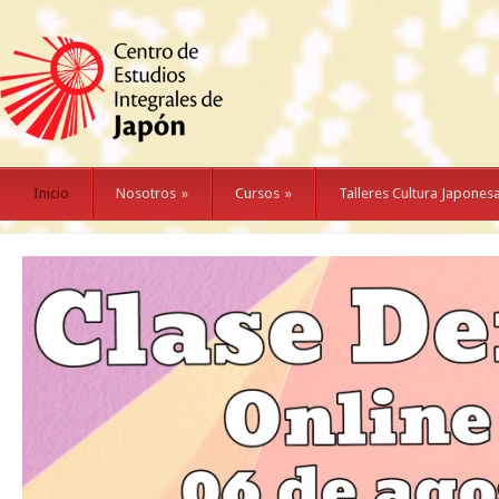
Inicio
Nosotros
»
Cursos
»
Talleres Cultura Japones