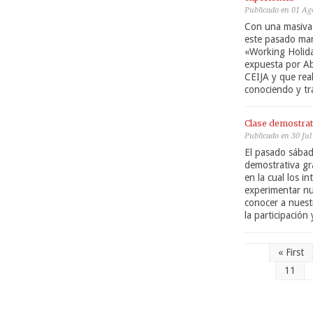
Publicado en 01 Ag
Con una masiva 
este pasado mart
«Working Holida
expuesta por A
CEIJA y que rea
conociendo y tr
Clase demostrat
Publicado en 30 Jul
El pasado sábado
demostrativa gr
en la cual los i
experimentar n
conocer a nuest
la participació
« First
11