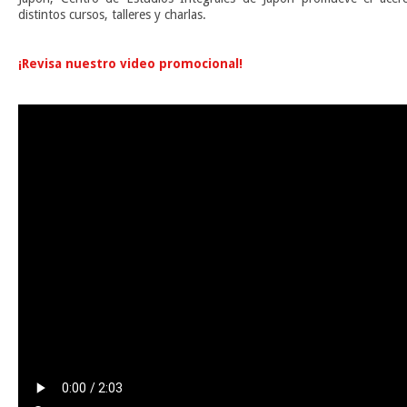
distintos cursos, talleres y charlas.
n
¡Revisa nuestro video promocional!
n
n