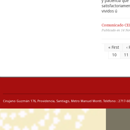
y paciencia que
satisfactoriame
vividos ú
Comunicado CE
Publicado en 14 No
« First
‹ 
10
11
Cirujano Guzmán 176, Providencia, Santiago, Metro Manuel Montt. Teléfono : 2717-6