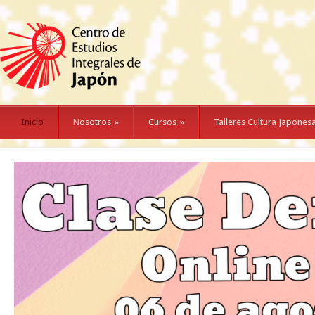
Inicio
Nosotros
»
Cursos
»
Talleres Cultura Japones