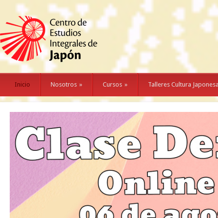
Inicio
Nosotros
»
Cursos
»
Talleres Cultura Japones