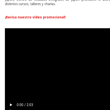
distintos cursos, talleres y charlas.
n
¡Revisa nuestro video promocional!
n
n