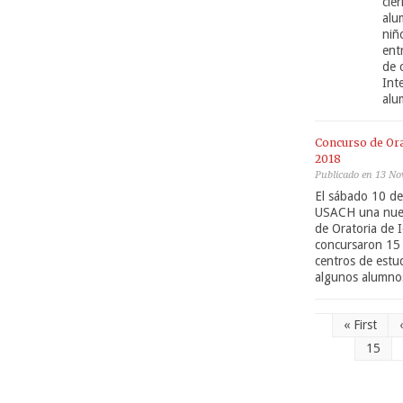
cie
alu
niñ
ent
de 
Int
alu
Concurso de Ora
2018
Publicado en 13 No
El sábado 10 de
USACH una nuev
de Oratoria de 
concursaron 15 
centros de estu
algunos alumnos
« First
15