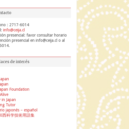
ntacto
ono : 2717-6014
l:
info@ceija.cl
ión presencial: favor consultar horario
ención presencial en info@ceija.cl o al
6014.
laces de interés
Japan
 Japan
apan Foundation
 Alive
 in Japan
ng Tutor
rio japonés – español
和西科学技術用語集