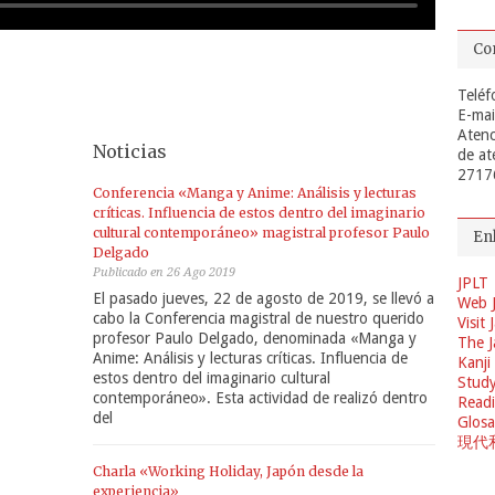
Co
Teléf
E-mai
Atenc
Noticias
de at
2717
Conferencia «Manga y Anime: Análisis y lecturas
críticas. Influencia de estos dentro del imaginario
cultural contemporáneo» magistral profesor Paulo
En
Delgado
Publicado en 26 Ago 2019
JPLT
El pasado jueves, 22 de agosto de 2019, se llevó a
Web 
cabo la Conferencia magistral de nuestro querido
Visit
profesor Paulo Delgado, denominada «Manga y
The J
Anime: Análisis y lecturas críticas. Influencia de
Kanji
estos dentro del imaginario cultural
Study
contemporáneo». Esta actividad de realizó dentro
Readi
del
Glosa
現代
Charla «Working Holiday, Japón desde la
experiencia»