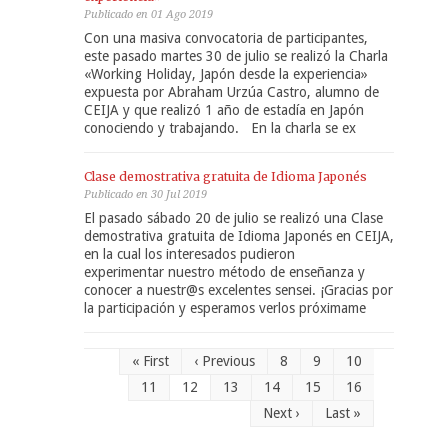
Publicado en 01 Ago 2019
Con una masiva convocatoria de participantes,
este pasado martes 30 de julio se realizó la Charla
«Working Holiday, Japón desde la experiencia»
expuesta por Abraham Urzúa Castro, alumno de
CEIJA y que realizó 1 año de estadía en Japón
conociendo y trabajando. En la charla se ex
Clase demostrativa gratuita de Idioma Japonés
Publicado en 30 Jul 2019
El pasado sábado 20 de julio se realizó una Clase
demostrativa gratuita de Idioma Japonés en CEIJA,
en la cual los interesados pudieron
experimentar nuestro método de enseñanza y
conocer a nuestr@s excelentes sensei. ¡Gracias por
la participación y esperamos verlos próximame
« First
‹ Previous
8
9
10
11
12
13
14
15
16
Next ›
Last »