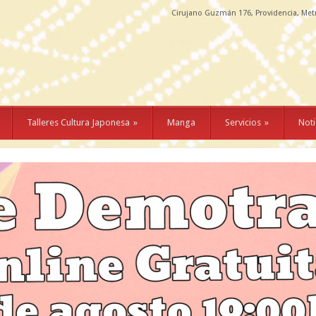
Cirujano Guzmán 176, Providencia, Met
Talleres Cultura Japonesa
»
Manga
Servicios
»
Noti