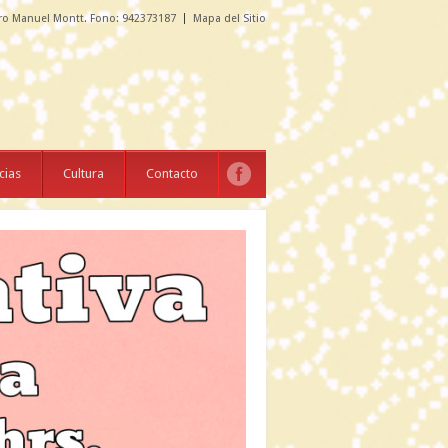
ro Manuel Montt. Fono: 942373187
Mapa del Sitio
cias
Cultura
Contacto