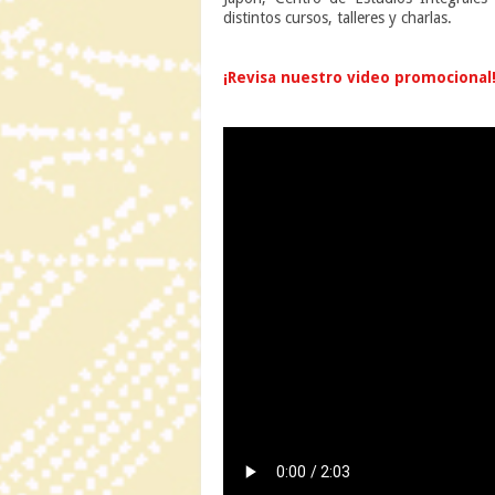
distintos cursos, talleres y charlas.
n
¡Revisa nuestro video promocional
n
n