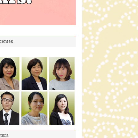
centes
ltura