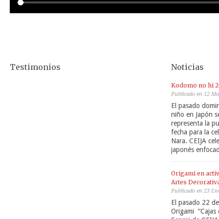
Testimonios
Noticias
Kodomo no hi 2
Publicado en 12 M
El pasado domin
niño en Japón s
representa la pur
fecha para la c
Nara. CEIJA cel
japonés enfocad
Origami en acti
Artes Decorativ
Publicado en 23 En
El pasado 22 de 
Origami “Cajas 