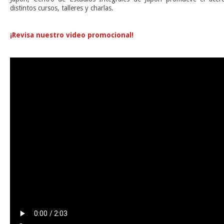
distintos cursos, talleres y charlas.
n
¡Revisa nuestro video promocional!
n
n