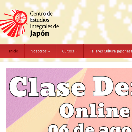
Inicio
Nosotros
»
Cursos
»
Talleres Cultura Japones