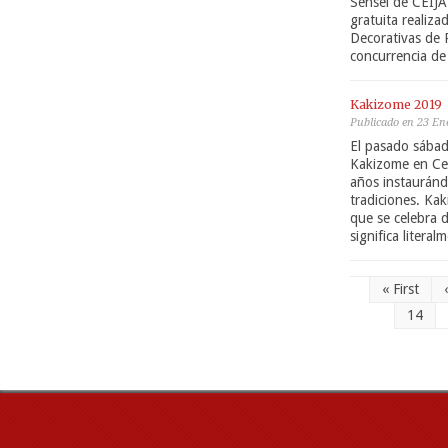
Sensei de CEIJA
gratuita realiz
Decorativas de 
concurrencia de
Kakizome 2019
Publicado en 23 En
El pasado sábad
Kakizome en Ceij
años instauránd
tradiciones. Ka
que se celebra 
significa litera
« First
14