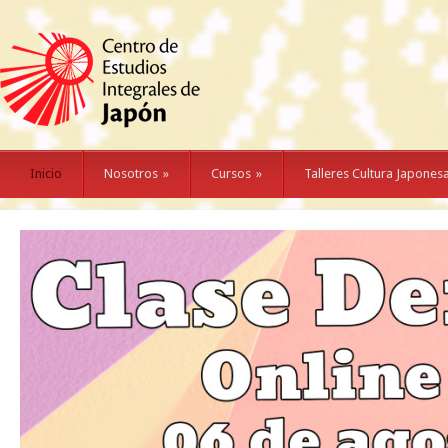
Inicio
Nosotros
»
Cursos
»
Talleres Cultura Japones