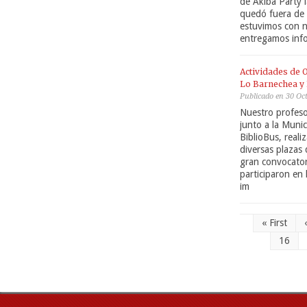
de Akiba Party 
quedó fuera de 
estuvimos con n
entregamos info
Actividades de O
Lo Barnechea y 
Publicado en 30 Oc
Nuestro profeso
junto a la Muni
BiblioBus, reali
diversas plazas
gran convocator
participaron en 
im
« First
16