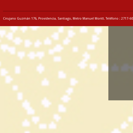
Cirujano Guzmán 176, Providencia, Santiago, Metro Manuel Montt. Teléfono : 2717-6