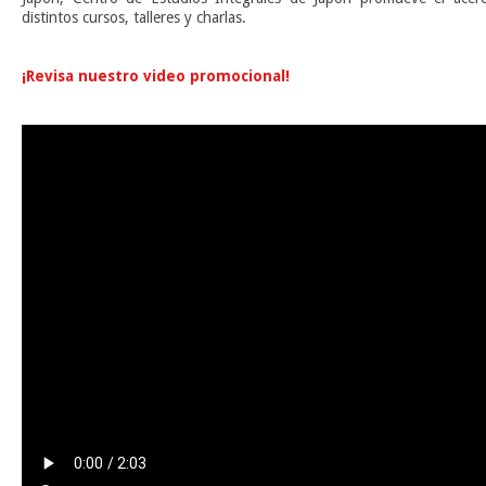
distintos cursos, talleres y charlas.
n
¡Revisa nuestro video promocional!
n
n