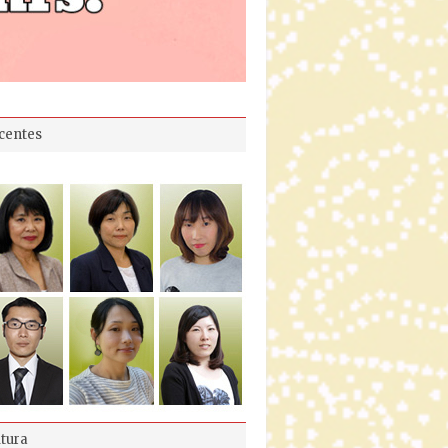
centes
ltura