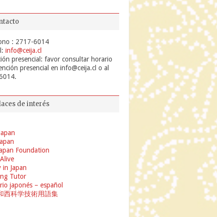
ntacto
ono : 2717-6014
l:
info@ceija.cl
ión presencial: favor consultar horario
ención presencial en info@ceija.cl o al
6014.
laces de interés
Japan
 Japan
apan Foundation
 Alive
 in Japan
ng Tutor
rio japonés – español
和西科学技術用語集