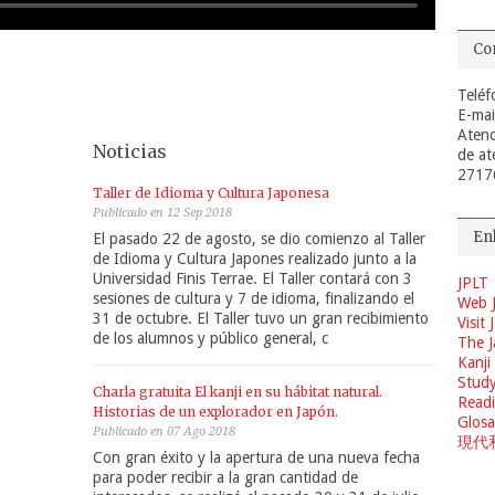
Co
Teléf
E-mai
Atenc
Noticias
de at
2717
Taller de Idioma y Cultura Japonesa
Publicado en 12 Sep 2018
En
El pasado 22 de agosto, se dio comienzo al Taller
de Idioma y Cultura Japones realizado junto a la
Universidad Finis Terrae. El Taller contará con 3
JPLT
sesiones de cultura y 7 de idioma, finalizando el
Web 
31 de octubre. El Taller tuvo un gran recibimiento
Visit
de los alumnos y público general, c
The J
Kanji
Study
Charla gratuita El kanji en su hábitat natural.
Readi
Historias de un explorador en Japón.
Glosa
Publicado en 07 Ago 2018
現代
Con gran éxito y la apertura de una nueva fecha
para poder recibir a la gran cantidad de