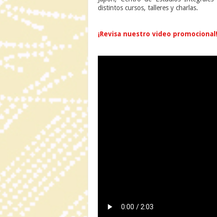
distintos cursos, talleres y charlas.
n
¡Revisa nuestro video promocional
n
n