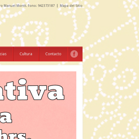
ro Manuel Montt. Fono: 942373187
Mapa del Sitio
cias
Cultura
Contacto