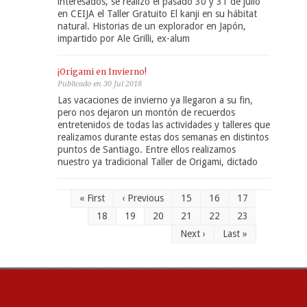
interesados, se realizó el pasado 30 y 31 de julio
en CEIJA el Taller Gratuito El kanji en su hábitat
natural. Historias de un explorador en Japón,
impartido por Ale Grilli, ex-alum
¡Origami en Invierno!
Publicado en 30 Jul 2018
Las vacaciones de invierno ya llegaron a su fin,
pero nos dejaron un montón de recuerdos
entretenidos de todas las actividades y talleres que
realizamos durante estas dos semanas en distintos
puntos de Santiago. Entre ellos realizamos
nuestro ya tradicional Taller de Origami, dictado
« First
‹ Previous
15
16
17
18
19
20
21
22
23
Next ›
Last »