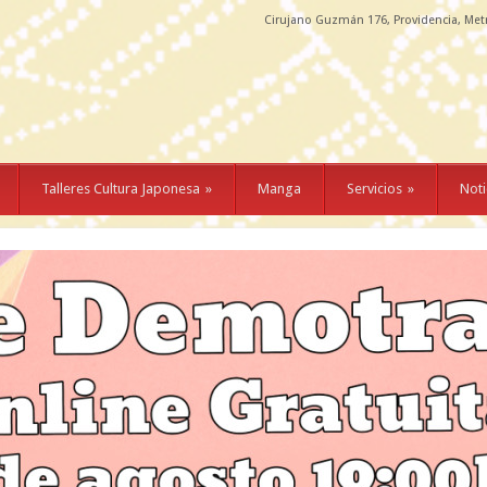
Cirujano Guzmán 176, Providencia, Met
Talleres Cultura Japonesa
»
Manga
Servicios
»
Noti