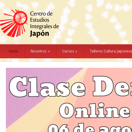
Inicio
Nosotros
»
Cursos
»
Talleres Cultura Japones