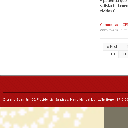
y paciencia que
satisfactoriame
vividos ú
Comunicado CE
Publicado en 14 No
« First
‹ 
10
11
Cirujano Guzmán 176, Providencia, Santiago, Metro Manuel Montt. Teléfono : 2717-6