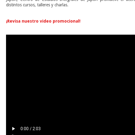
distintos cursos, talleres y charlas.
n
¡Revisa nuestro video promocional!
n
n