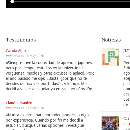
Testimonios
Noticias
Carola Alfaro
JLP
Publicado en 18 May 2016
Publ
«Siempre tuve la curiosidad de aprender japonés,
Per
pero por tiempo, estudios en la universidad,
5 d
vergüenza, miedos y otras excusas lo aplacé. Pero
ago
el año pasado me dije: «Basta, ¿por qué no te
ace
decides de una vez por todas?», y lo hice. Me
pla
decidí a volver a estudiar ya entrada en años. De
dom
des
ESI
Claudia Maulén
de
Publicado en 13 May 2016
«Nunca es tarde para aprender japonés,lo digo
Cer
por experiencia. Cuando por fin me decidí a
ent
estudiar, busqué varias opciones, investigué
Publ