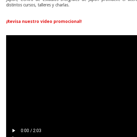
distintos cursos, talleres y charlas.
n
¡Revisa nuestro video promocional!
n
n