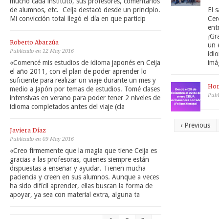
mucho cada instituto, sus profesores, comentarios
de alumnos, etc. Ceija destacó desde un principio.
El 
Mi convicción total llegó el día en que particip
Cer
ent
¡Gr
Roberto Abarzúa
un 
Publicado en 12 May 2016
idi
«Comencé mis estudios de idioma japonés en Ceija
imá
el año 2011, con el plan de poder aprender lo
suficiente para realizar un viaje durante un mes y
Hor
medio a Japón por temas de estudios. Tomé clases
Publ
intensivas en verano para poder tener 2 niveles de
idioma completados antes del viaje (cla
‹ Previous
Javiera Díaz
Publicado en 09 May 2016
«Creo firmemente que la magia que tiene Ceija es
gracias a las profesoras, quienes siempre están
dispuestas a enseñar y ayudar. Tienen mucha
paciencia y creen en sus alumnos. Aunque a veces
ha sido difícil aprender, ellas buscan la forma de
apoyar, ya sea con material extra, alguna ta