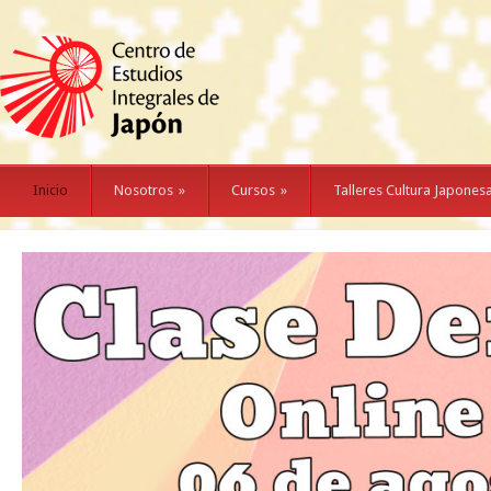
Inicio
Nosotros
»
Cursos
»
Talleres Cultura Japones