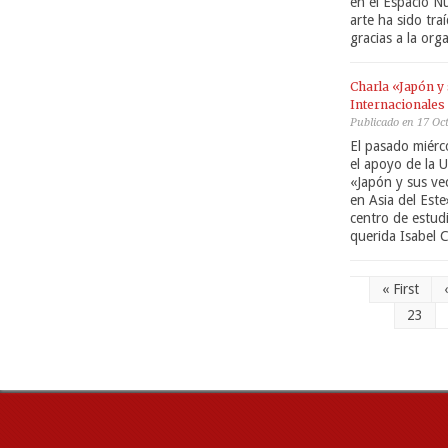
en el Espacio N
arte ha sido tr
gracias a la org
Charla «Japón y
Internacionales 
Publicado en 17 Oc
El pasado miérc
el apoyo de la U
«Japón y sus ve
en Asia del Este
centro de estud
querida Isabel 
« First
23