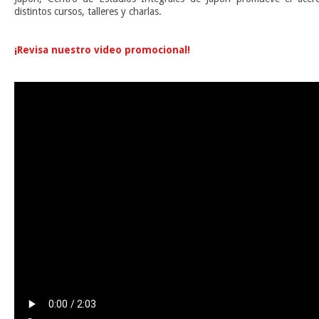
distintos cursos, talleres y charlas.
n
¡Revisa nuestro video promocional!
n
n