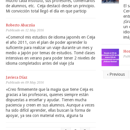
mucho cada instituto, sus profesores, comentarios
de alumnos, etc. Ceija destacó desde un principio.
El 
Mi convicción total llegó el día en que particip
Cer
ent
¡Gr
Roberto Abarzúa
un 
Publicado en 12 May 2016
idi
«Comencé mis estudios de idioma japonés en Ceija
imá
el año 2011, con el plan de poder aprender lo
suficiente para realizar un viaje durante un mes y
Hor
medio a Japón por temas de estudios. Tomé clases
Publ
intensivas en verano para poder tener 2 niveles de
idioma completados antes del viaje (cla
‹ Previous
Javiera Díaz
Publicado en 09 May 2016
«Creo firmemente que la magia que tiene Ceija es
gracias a las profesoras, quienes siempre están
dispuestas a enseñar y ayudar. Tienen mucha
paciencia y creen en sus alumnos. Aunque a veces
ha sido difícil aprender, ellas buscan la forma de
apoyar, ya sea con material extra, alguna ta