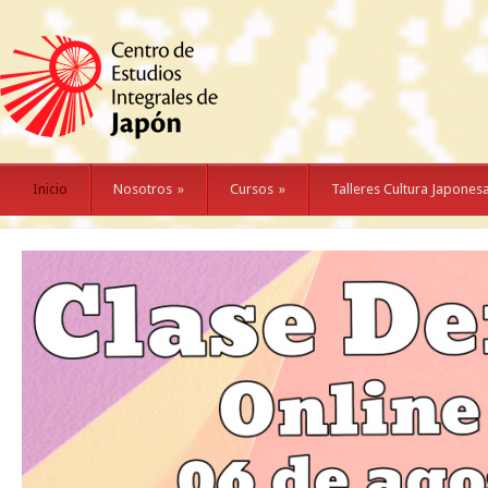
Inicio
Nosotros
»
Cursos
»
Talleres Cultura Japones