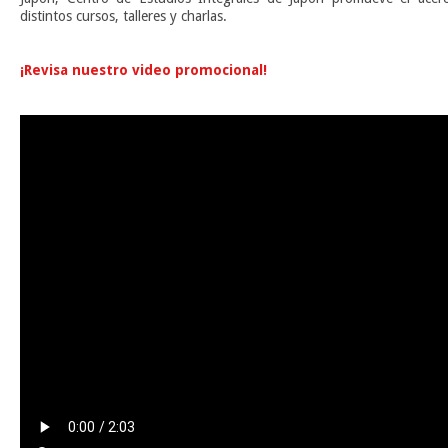
distintos cursos, talleres y charlas.
n
¡Revisa nuestro video promocional!
n
n