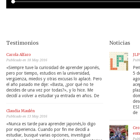
Testimonios
Noticias
Carola Alfaro
JLP
Publicado en 18 May 2016
Publ
«Siempre tuve la curiosidad de aprender japonés,
Per
pero por tiempo, estudios en la universidad,
5 d
vergüenza, miedos y otras excusas lo aplacé. Pero
ago
el año pasado me dije: «Basta, ¿por qué no te
ace
decides de una vez por todas?», y lo hice. Me
pla
decidí a volver a estudiar ya entrada en años. De
dom
des
ESI
Claudia Maulén
de
Publicado en 13 May 2016
«Nunca es tarde para aprender japonés,lo digo
Cer
por experiencia. Cuando por fin me decidí a
ent
estudiar, busqué varias opciones, investigué
Publ