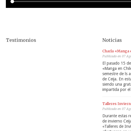
Testimonios
Noticias
Charla «Manga 
Publicado en 07 Ag
El pasado 15 de 
«Manga en Chile
semestre de ls a
de Ceija. En es
siendo una grat
impartida por e
Talleres Invier
Publicado en 07 Ag
Durante estas re
de invierno Ceij
«Talleres de Inv