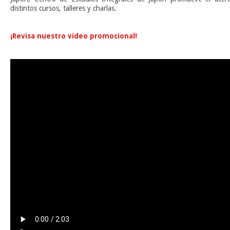
distintos cursos, talleres y charlas.
n
¡Revisa nuestro video promocional!
n
n