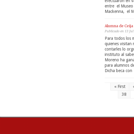
efectuaron en va
entre el Museo
Mackenna, el Mu
Alumna de Ceija
Publicado en 13 Jul
Para todos los 
quienes visitan
contarles lo or
instituto al sa
Moreno ha gana
para alumnos de
Dicha beca con
« First
38