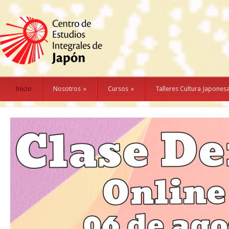
Inicio
Nosotros
»
Cursos
»
Talleres Cultura Japones